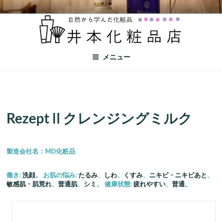
井本化粧品店
自然から学んだ化粧品
メニュー
RezeptⅡ
クレンジング
ミルク
製造会社名：MD化粧品
働き:
洗顔
。 お肌の悩み:
たるみ
、
しわ
、
くすみ
、
ニキビ・ニキビあと
、
敏感肌・肌荒れ
、
普通肌
、
シミ
。 健康状態:
疲れやすい
、
普通
。