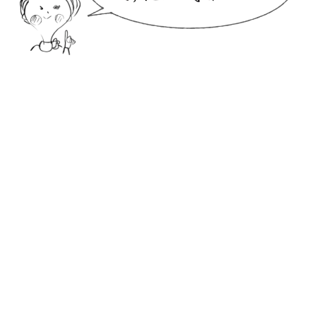
店頭でお気軽に
お試しいただけます
当店は、お客様に足をお運びいただき、実際に商品を手に取
ってお試しいただき、ご自身に最も合った化粧品を納得のうえ
でご購入いただきたいと考えております。敏感肌、大人肌※、
乾燥肌、アトピー肌など、お一人おひとりの肌質に合わせた最
適な商品をご提案いたします。ぜひ、実際にお試しいただきな
がら、ご自身にぴったりの化粧品を見つけてください。
※「大人肌」は年齢を重ねた肌のことを指します。