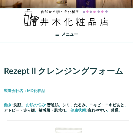
井本化粧品店
自然から学んだ化粧品
メニュー
RezeptⅡ
クレンジング
フォーム
製造会社名：MD化粧品
働き:
洗顔
。 お肌の悩み:
普通肌
、
シミ
、
たるみ
、
ニキビ・ニキビあと
、
アトピー・赤ら顔
、
敏感肌・肌荒れ
。 健康状態:
疲れやすい
、
普通
。