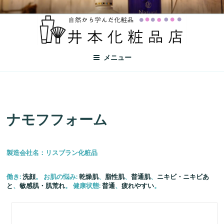
井本化粧品店
自然から学んだ化粧品
メニュー
ナモフフォーム
製造会社名：リスブラン化粧品
働き:
洗顔
。 お肌の悩み:
乾燥肌
、
脂性肌
、
普通肌
、
ニキビ・ニキビあ
と
、
敏感肌・肌荒れ
。 健康状態:
普通
、
疲れやすい
。