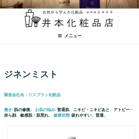
井本化粧品店
自然から学んだ化粧品
メニュー
ジネンミスト
製造会社名：リスブラン化粧品
働き:
肌の修復
。 お肌の悩み:
普通肌
、
ニキビ・ニキビあと
、
アトピー・
赤ら顔
、
敏感肌・肌荒れ
。 健康状態:
疲れやすい
、
普通
。