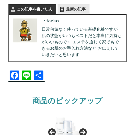
この記事を書いた人
最新の記事
taeko
日常何気なく使っている基礎化粧ですが
肌の状態がいつもベストだと本当に気持ち
がいいものです エステを通じて家でもで
きるお肌のお手入れ方法など お伝えして
いきたいと思います
F
Li
共
a
n
有
c
e
商品のピックアップ
e
b
o
o