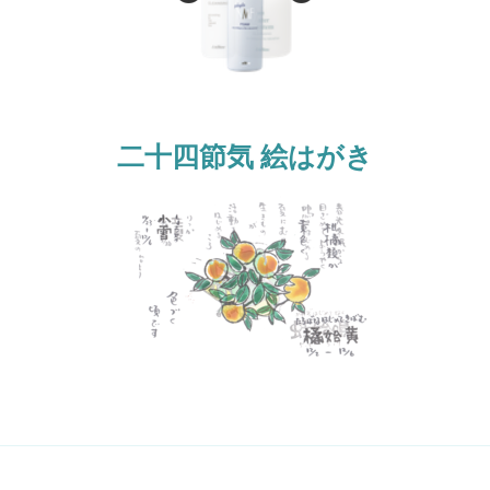
k
二十四節気 絵はがき