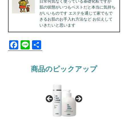
日常何気なく使っている基礎化粧ですが
肌の状態がいつもベストだと本当に気持ち
がいいものです エステを通じて家でもで
きるお肌のお手入れ方法など お伝えして
いきたいと思います
F
Li
共
a
n
有
c
e
商品のピックアップ
e
b
o
o
k