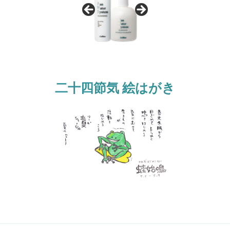
o
k
二十四節気 絵はがき