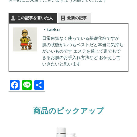
お早めにご来店くださいますようお願いいたします
この記事を書いた人
最新の記事
taeko
日常何気なく使っている基礎化粧ですが
肌の状態がいつもベストだと本当に気持ち
がいいものです エステを通じて家でもで
きるお肌のお手入れ方法など お伝えして
いきたいと思います
F
Li
共
a
n
有
c
e
商品のピックアップ
e
b
o